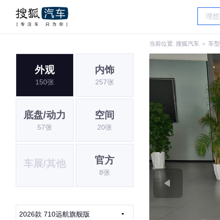
当前位置:
搜狐汽车
＞
车型
外观
内饰
150张
257张
底盘/动力
空间
57张
20张
官方
车展/其他
8张
2026款 710远航旗舰版