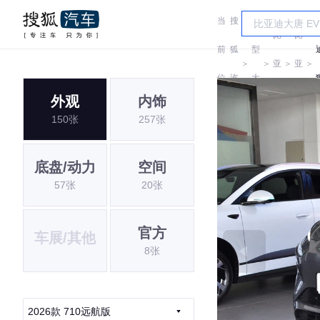
当
搜
车
比
比
前
狐
型
＞
＞
亚
＞
亚
＞
位
汽
大
迪
迪
外观
内饰
置:
车
全
150张
257张
底盘/动力
空间
57张
20张
官方
车展/其他
8张
2026款 710远航版