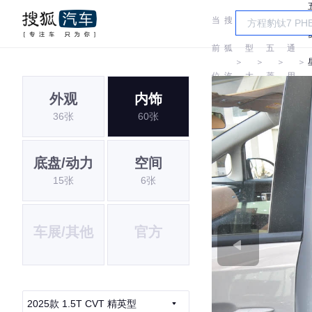
当
搜
车
汽
前
狐
型
五
通
＞
＞
＞
＞
位
汽
大
菱
用
外观
内饰
置:
车
全
五
36张
60张
菱
底盘/动力
空间
15张
6张
车展/其他
官方
2025款 1.5T CVT 精英型