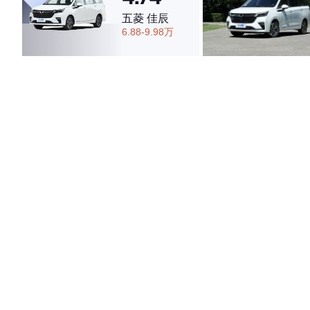
五菱 佳辰
6.88-9.98万