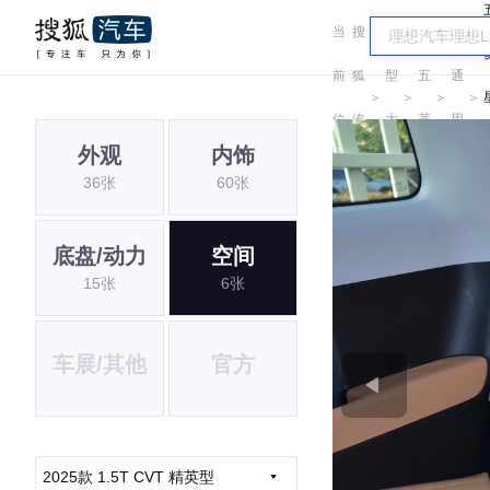
当
搜
车
汽
前
狐
型
五
通
＞
＞
＞
＞
位
汽
大
菱
用
外观
内饰
置:
车
全
五
36张
60张
菱
底盘/动力
空间
15张
6张
车展/其他
官方
2025款 1.5T CVT 精英型