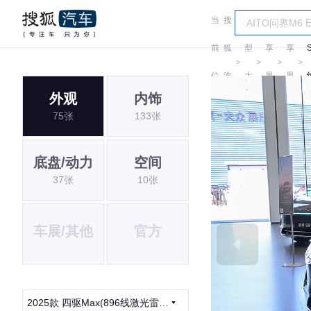
当
搜
车
前
狐
型
享
享
＞
＞
＞
＞
位
汽
大
界
界
外观
内饰
置:
车
全
75张
133张
底盘/动力
空间
37张
10张
车展/其他
官方
2025款 四驱Max(896线激光雷