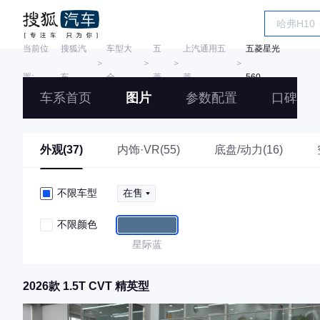
当前位
搜狐汽
车型大
五
上汽通用五
五菱星光
＞
＞
＞
＞
置:
车
全
菱
菱
560
车系首页
图片
参数配置
口碑
外观(37)
内饰·VR(55)
底盘/动力(16)
不限车型
在售
不限颜色
星际蓝
2026款 1.5T CVT 精英型