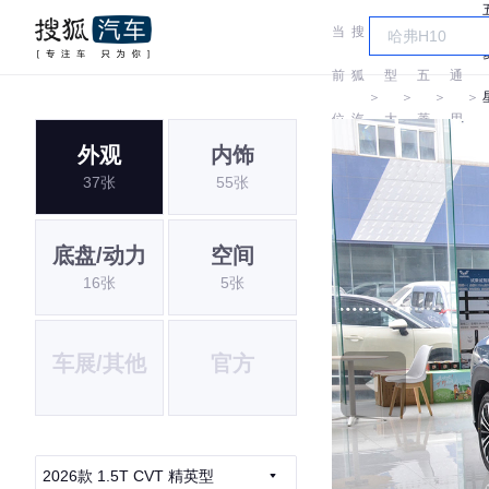
当
搜
车
汽
前
狐
型
五
通
＞
＞
＞
＞
位
汽
大
菱
用
外观
内饰
置:
车
全
五
37张
55张
菱
底盘/动力
空间
16张
5张
车展/其他
官方
2026款 1.5T CVT 精英型