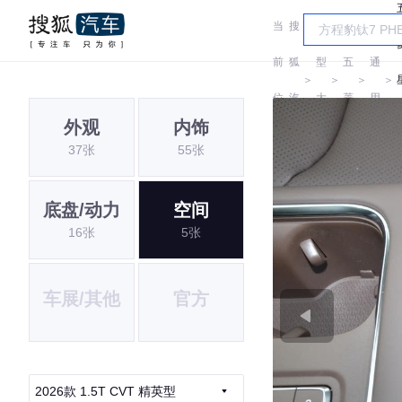
当
搜
车
汽
前
狐
型
五
通
＞
＞
＞
＞
位
汽
大
菱
用
外观
内饰
置:
车
全
五
37张
55张
菱
底盘/动力
空间
16张
5张
车展/其他
官方
2026款 1.5T CVT 精英型