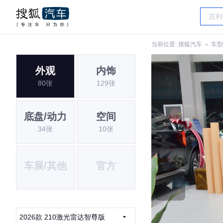
当前位置:
搜狐汽车
＞
车型
外观
内饰
80张
129张
底盘/动力
空间
34张
10张
车展/其他
官方
2026款 210激光雷达智尊版