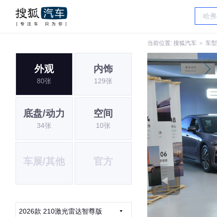
当前位置:
搜狐汽车
＞
车型
外观
内饰
80张
129张
底盘/动力
空间
34张
10张
车展/其他
官方
2026款 210激光雷达智尊版