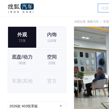
当前位置:
搜狐汽车
＞
车型
外观
内饰
72张
116张
底盘/动力
空间
30张
10张
车展/其他
官方
2026款 403悦享版