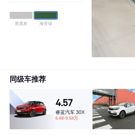
苔原灰
海苔绿
同级车推荐
4.57
睿蓝汽车 30X
6.88-9.58万