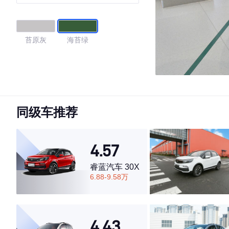
苔原灰
海苔绿
同级车推荐
4.57
睿蓝汽车 30X
6.88-9.58万
4.43