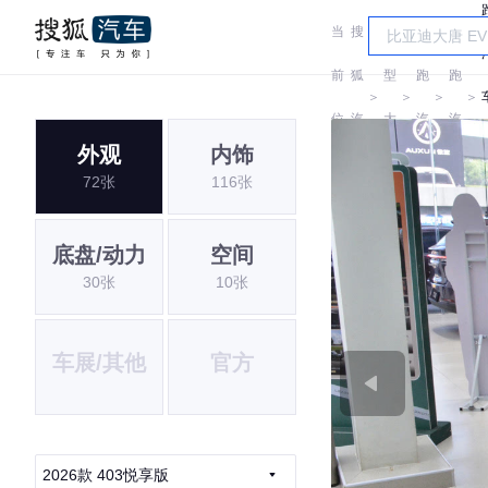
当
搜
车
零
零
前
狐
型
跑
跑
＞
＞
＞
＞
位
汽
大
汽
汽
外观
内饰
置:
车
全
车
车
72张
116张
底盘/动力
空间
30张
10张
车展/其他
官方
2026款 403悦享版