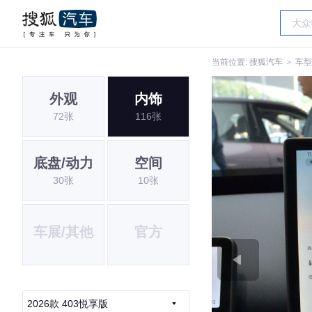
当前位置:
搜狐汽车
＞
车型
外观
内饰
72张
116张
底盘/动力
空间
30张
10张
车展/其他
官方
2026款 403悦享版