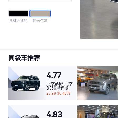
座
奥林匹斯黑
帕米尔灰
同级车推荐
4.77
北京越野 北京
BJ60增程版
25.98-30.48万
4.83