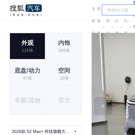
当
搜
车
智
智
前
狐
型
己
己
＞
＞
＞
＞
位
汽
大
汽
汽
外观
内饰
置:
车
全
车
车
115张
209张
底盘/动力
空间
47张
15张
车展/其他
官方
2026款 52 Max+ 科技旗舰大五