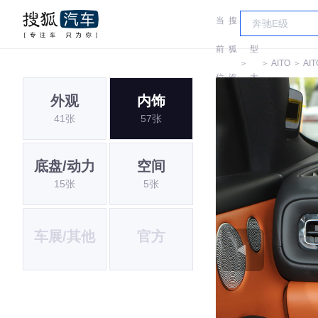
当
搜
车
前
狐
型
＞
＞
AITO
＞
AIT
位
汽
大
外观
内饰
置:
车
全
41张
57张
底盘/动力
空间
15张
5张
车展/其他
官方