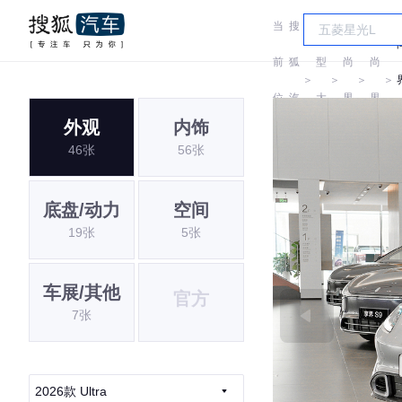
当
搜
车
前
狐
型
尚
尚
＞
＞
＞
＞
位
汽
大
界
界
外观
内饰
置:
车
全
46张
56张
底盘/动力
空间
19张
5张
车展/其他
官方
7张
2026款 Ultra