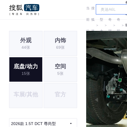
当
搜
车
前
狐
型
奇
奇
＞
＞
＞
＞
位
汽
大
瑞
瑞
外观
内饰
置:
车
全
44张
69张
底盘/动力
空间
15张
5张
车展/其他
官方
2026款 1.5T DCT 尊尚型