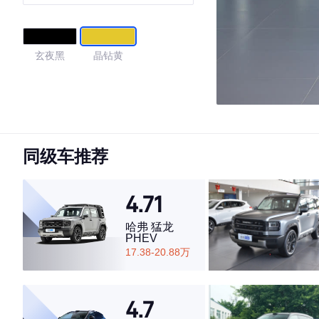
版
玄夜黑
晶钻黄
同级车推荐
4.71
哈弗 猛龙
PHEV
17.38-20.88万
4.7