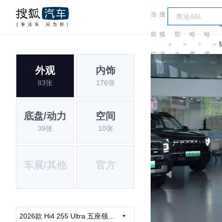
当
搜
车
前
狐
型
哈
哈
＞
＞
＞
＞
位
汽
大
弗
弗
外观
内饰
置:
车
全
83张
176张
底盘/动力
空间
39张
10张
车展/其他
官方
2026款 Hi4 255 Ultra 五座领航