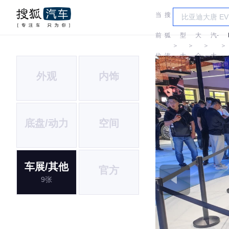
当
搜
车
一
前
狐
型
大
汽-
＞
＞
＞
＞
位
汽
大
众
大
外观
内饰
置:
车
全
众
底盘/动力
空间
车展/其他
官方
9张