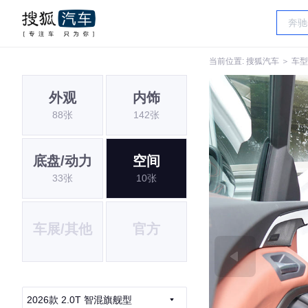
当前位置:
搜狐汽车
＞
车型
外观
内饰
88张
142张
底盘/动力
空间
33张
10张
车展/其他
官方
2026款 2.0T 智混旗舰型