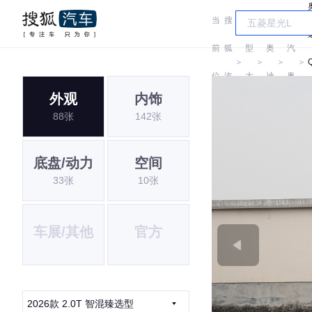
当
搜
车
一
前
狐
型
奥
汽
＞
＞
＞
＞
位
汽
大
迪
奥
外观
内饰
置:
车
全
迪
88张
142张
底盘/动力
空间
33张
10张
车展/其他
官方
2026款 2.0T 智混臻选型