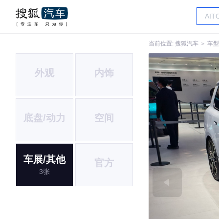
当前位置:
搜狐汽车
＞
车型
外观
内饰
底盘/动力
空间
车展/其他
官方
3张