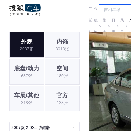
当
搜
车
东
前
狐
型
日
风
＞
＞
＞
＞
位
汽
大
产
日
外观
内饰
置:
车
全
产
2037张
3013张
底盘/动力
空间
687张
180张
车展/其他
官方
318张
133张
2007款 2.0XL 致酷版