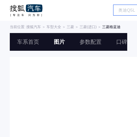
当前位置:
搜狐汽车
＞
车型大全
＞
三菱
＞
三菱(进口)
＞
三菱格蓝迪
车系首页
图片
参数配置
口碑