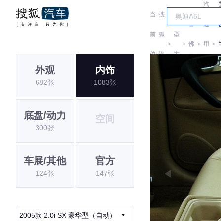
汽
当
搜
车
雪
通
前
狐
型
＞
＞
佛
＞
用
＞
位
汽
大
兰
雪
外观
内饰
置:
车
全
682张
1083张
佛
兰
底盘/动力
空间
300张
车展/其他
官方
124张
147张
2005款 2.0i SX 豪华型（自动）