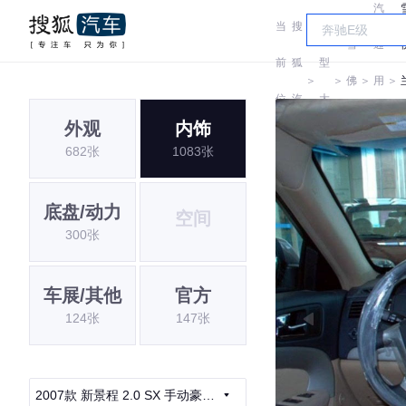
汽
当
搜
车
雪
通
前
狐
型
＞
＞
佛
＞
用
＞
位
汽
大
兰
雪
外观
内饰
置:
车
全
682张
1083张
佛
兰
底盘/动力
空间
300张
车展/其他
官方
124张
147张
2007款 新景程 2.0 SX 手动豪华