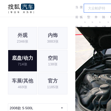
当
搜
车
奔
前
狐
型
奔
驰
＞
＞
＞
＞
位
汽
大
驰
(进
外观
内饰
置:
车
全
口)
2346张
3883张
底盘/动力
空间
714张
138张
车展/其他
官方
469张
1185张
2008款 S 500L