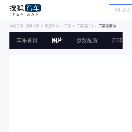
当前位置:
搜狐汽车
＞
车型大全
＞
三菱
＞
三菱(进口)
＞
三菱格蓝迪
车系首页
图片
参数配置
口碑