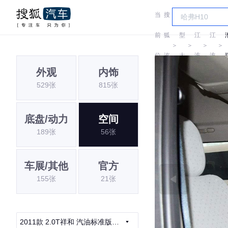
当
搜
车
前
狐
型
江
江
＞
＞
＞
＞
位
汽
大
淮
淮
外观
内饰
置:
车
全
529张
815张
底盘/动力
空间
189张
56张
车展/其他
官方
155张
21张
2011款 2.0T祥和 汽油标准版