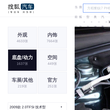
当
搜
车
一
前
狐
型
奥
汽
＞
＞
＞
＞
位
汽
大
迪
奥
外观
内饰
置:
车
全
迪
4633张
7664张
底盘/动力
空间
1637张
449张
车展/其他
官方
219张
251张
2009款 2.0TFSI 技术型