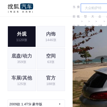
当
搜
车
大
前
狐
型
大
众
＞
＞
＞
＞
位
汽
大
众
(进
外观
内饰
置:
车
全
口)
1120张
1446张
底盘/动力
空间
359张
63张
车展/其他
官方
125张
188张
2009款 1.4TSI 豪华版