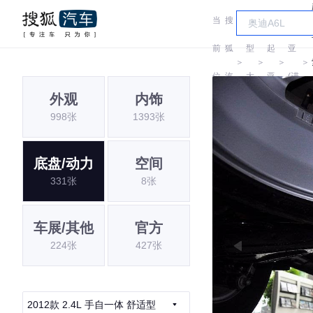
当
搜
车
起
前
狐
型
起
亚
＞
＞
＞
＞
位
汽
大
亚
(进
外观
内饰
置:
车
全
口)
998张
1393张
底盘/动力
空间
331张
8张
车展/其他
官方
224张
427张
2012款 2.4L 手自一体 舒适型