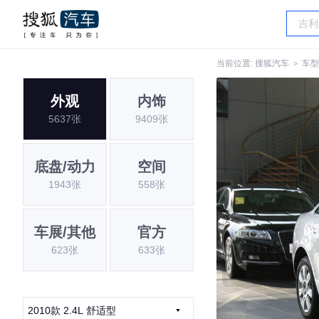
当前位置:
搜狐汽车
＞
车型
外观
内饰
5637张
9409张
底盘/动力
空间
1943张
558张
车展/其他
官方
623张
633张
2010款 2.4L 舒适型