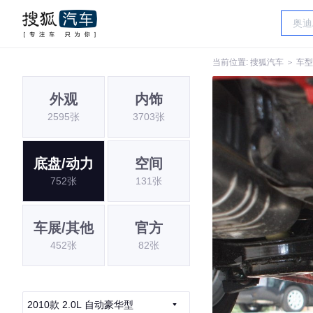
当前位置:
搜狐汽车
＞
车型
外观
内饰
2595张
3703张
底盘/动力
空间
752张
131张
车展/其他
官方
452张
82张
2010款 2.0L 自动豪华型