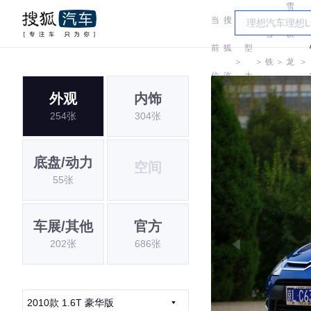
雪
当
搜
车
雪
铁
前
狐
型
＞
＞
铁
＞
龙
＞
位
汽
大
龙
(进
外观
内饰
置:
车
全
254张
304张
口)
底盘/动力
空间
55张
车展/其他
官方
202张
686张
2010款 1.6T 豪华版