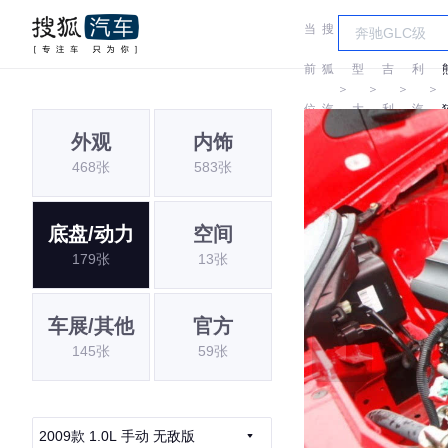
当
搜
车
吉
前
狐
型
吉
利
＞
＞
＞
＞
位
汽
大
利
汽
外观
内饰
置:
车
全
车
468张
583张
底盘/动力
空间
179张
13张
车展/其他
官方
145张
59张
2009款 1.0L 手动 无敌版