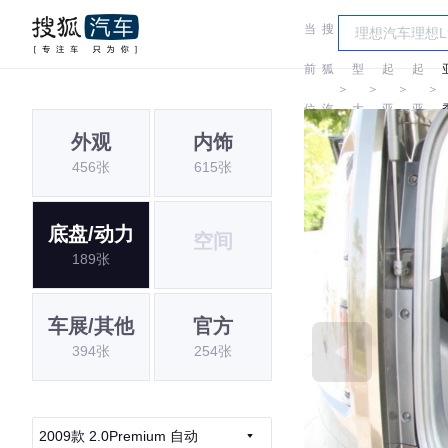
当
搜
车
前
狐
型
起
起
＞
＞
＞
＞
位
汽
大
亚
亚
外观
内饰
置:
车
全
456张
615张
底盘/动力
空间
189张
车展/其他
官方
394张
254张
2009款 2.0Premium 自动