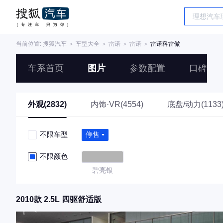
当前位置:
搜狐汽车
＞
车型大全
＞
雷诺
＞
雷诺
＞
雷诺科雷傲
车系首页
图片
参数配置
口碑
外观(2832)
内饰·VR(4554)
底盘/动力(1133
不限车型
停售
不限颜色
碧亮银
2010款 2.5L 四驱舒适版