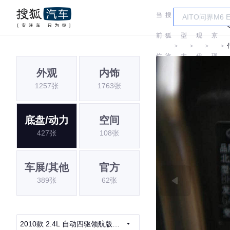
当
搜
车
北
前
狐
型
现
京
＞
＞
＞
＞
位
汽
大
代
现
i
外观
内饰
置:
车
全
代
1257张
1763张
底盘/动力
空间
427张
108张
车展/其他
官方
389张
62张
2010款 2.4L 自动四驱领航版