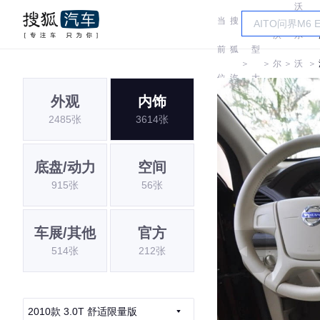
沃
当
搜
车
沃
尔
前
狐
型
＞
＞
尔
＞
沃
＞
位
汽
大
沃
(进
外观
内饰
置:
车
全
2485张
3614张
口)
底盘/动力
空间
915张
56张
车展/其他
官方
514张
212张
2010款 3.0T 舒适限量版