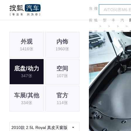
当
搜
车
一
前
狐
型
丰
汽
＞
＞
＞
＞
位
汽
大
田
丰
外观
内饰
置:
车
全
田
1416张
1960张
底盘/动力
空间
347张
107张
车展/其他
官方
334张
114张
2010款 2.5L Royal 真皮天窗版