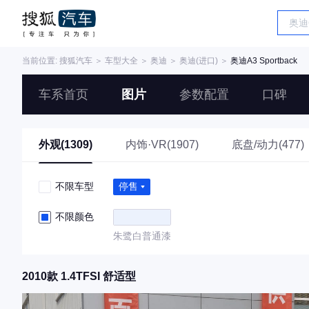
当前位置:
搜狐汽车
＞
车型大全
＞
奥迪
＞
奥迪(进口)
＞
奥迪A3 Sportback
车系首页
图片
参数配置
口碑
外观(1309)
内饰·VR(1907)
底盘/动力(477)
不限车型
停售
不限颜色
朱鹭白普通漆
2010款 1.4TFSI 舒适型