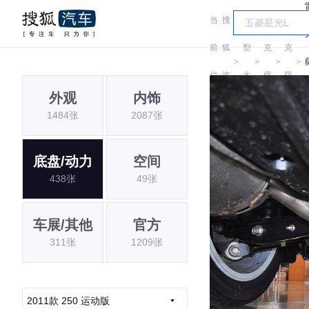
当
搜
车
雷
雷
前
狐
型
克
克
＞
＞
＞
＞
位
汽
大
萨
萨
外观
内饰
置:
车
全
斯
斯
1484张
2087张
I
底盘/动力
空间
438张
49张
车展/其他
官方
311张
1209张
2011款 250 运动版