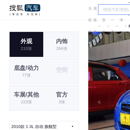
当
搜
车
天
前
狐
型
一
津
＞
＞
＞
＞
位
汽
大
汽
一
外观
内饰
置:
车
全
汽
210张
266张
底盘/动力
空间
77张
车展/其他
官方
223张
3张
2010款 1.3L 自动 旗舰型