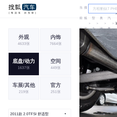
当
搜
车
一
前
狐
型
奥
汽
＞
＞
＞
＞
位
汽
大
迪
奥
外观
内饰
置:
车
全
迪
4633张
7664张
底盘/动力
空间
1637张
449张
车展/其他
官方
219张
251张
2011款 2.0TFSI 舒适型