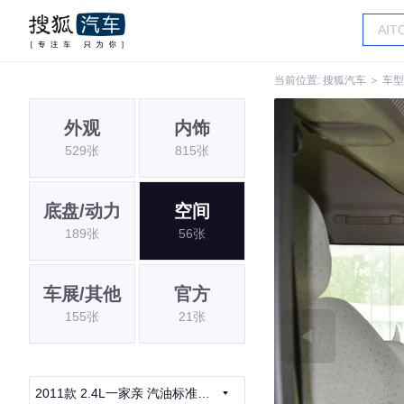
当前位置:
搜狐汽车
＞
车型
外观
内饰
529张
815张
底盘/动力
空间
189张
56张
车展/其他
官方
155张
21张
2011款 2.4L一家亲 汽油标准版