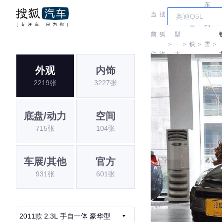
东
当
搜
车
雪
风
前
狐
型
＞
＞
铁
＞
雪
＞
位
汽
大
龙
铁
外观
内饰
置:
车
全
2219张
3227张
龙
底盘/动力
空间
715张
104张
车展/其他
官方
931张
601张
2011款 2.3L 手自一体 豪华型