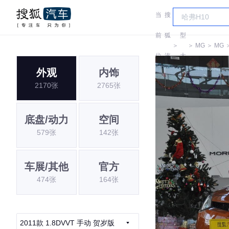
当
搜
车
前
狐
型
＞
＞
MG
＞
MG
位
汽
大
外观
内饰
置:
车
全
2170张
2765张
底盘/动力
空间
579张
142张
车展/其他
官方
474张
164张
2011款 1.8DVVT 手动 贺岁版