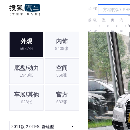
当
搜
车
一
前
狐
型
奥
汽
＞
＞
＞
＞
位
汽
大
迪
奥
外观
内饰
置:
车
全
迪
5637张
9409张
底盘/动力
空间
1943张
558张
车展/其他
官方
623张
633张
2011款 2.0TFSI 舒适型