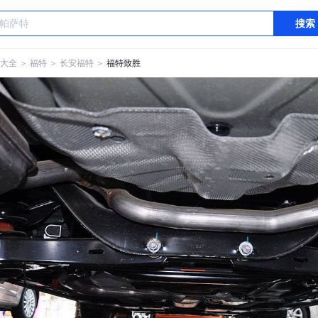
搜索
大全
＞
福特
＞
长安福特
＞
福特致胜