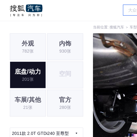
当前位置:
搜狐汽车
＞
车型
外观
内饰
782张
930张
底盘/动力
空间
201张
车展/其他
官方
21张
280张
2011款 2.0T GTDi240 至尊型